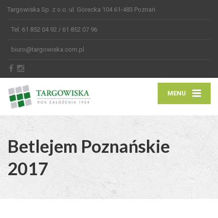
Targowiska Sp. z o.o. ul. Górecka 104 61-483 Poznań
Tel. 61 852 04 92 / 61 852 07 96
biuro@targowiska.com.pl
MENU
Betlejem Poznańskie
2017