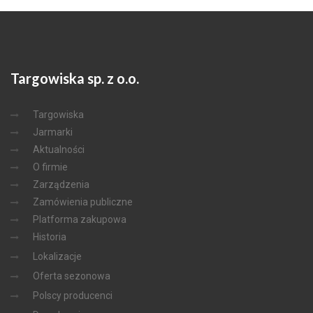
Targowiska
sp. z o.o.
Targowiska
Jarmarki
Aktualności
O firmie
Zarządzenia
Zamówienia publiczne
Platforma zakupowa
Historia
Lokalizacje
Oferta sezonowa
Polscy producenci